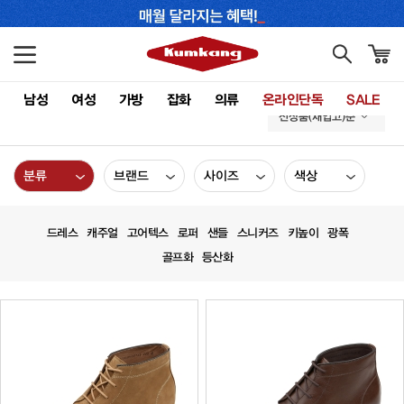
남성
여성
가방
잡화
의류
온라인단독
SALE
신상품(재입고)순
분류
브랜드
사이즈
색상
드레스
캐주얼
고어텍스
로퍼
샌들
스니커즈
키높이
광폭
골프화
등산화