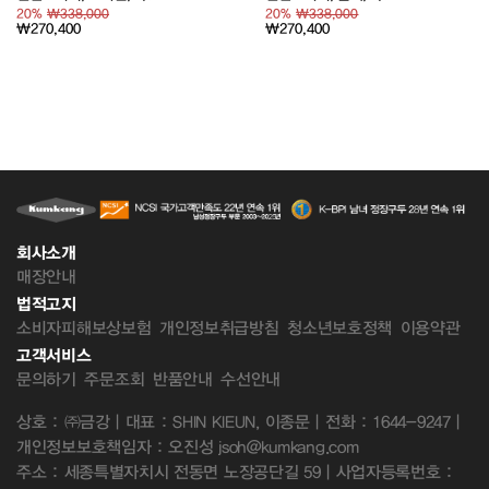
20%
₩338,000
20%
₩338,000
₩270,400
₩270,400
회사소개
매장안내
법적고지
소비자피해보상보험
개인정보취급방침
청소년보호정책
이용약관
고객서비스
문의하기
주문조회
반품안내
수선안내
상호 : ㈜금강 | 대표 : SHIN KIEUN, 이종문 | 전화 : 1644-9247 |
개인정보보호책임자 : 오진성 jsoh@kumkang.com
주소 : 세종특별자치시 전동면 노장공단길 59 | 사업자등록번호 :