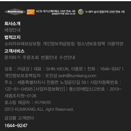
회사소개
매장안내
법적고지
소비자피해보상보험
개인정보취급방침
청소년보호정책
이용약관
고객서비스
문의하기
주문조회
반품안내
수선안내
상호 : ㈜금강 | 대표 : SHIN KIEUN, 이종문 | 전화 : 1644-9247 |
개인정보보호책임자 : 오진성 jsoh@kumkang.com
주소 : 세종특별자치시 전동면 노장공단길 59 | 사업자등록번호 :
122-81-04585
[사업자정보확인]
| 통신판매업신고번호 : 2019-
세종조치원-0126
호스팅 제공자 : ㈜가비아
2013 KUMKANG ALL right Reserved.
금강몰 고객센터
1644-9247