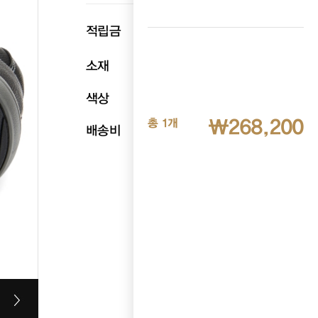
p
적립금
13,410
소재
천연소가죽
색상
블랙
₩268,200
총 1개
배송비
무료배송