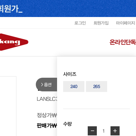
로그인
회원가입
마이페이지
온라인단독
사이즈
옵션
랜드로바 남성 비즈 슬립온 LANSL
240
265
LANSLC3708MF1
정상가
₩ 298,000
수량
판매가
₩ 268,200
10%
-
+
1