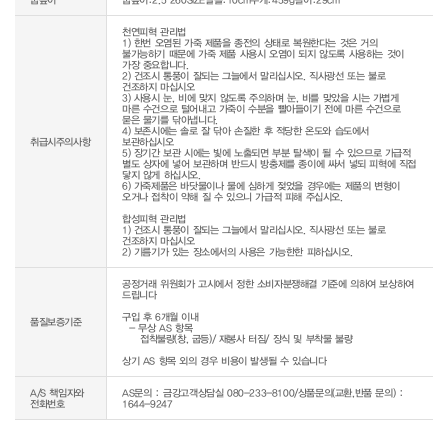
천연피혁 관리법

1) 한번 오염된 가죽 제품을 종전의 상태로 복원한다는 것은 거의 
불가능하기 때문에 가죽 제품 사용시 오염이 되지 않도록 사용하는 것이 
가장 중요합니다.

2) 건조시 통풍이 잘되는 그늘에서 말리십시오. 직사광선 또는 불로 
건조하지 마십시오

3) 사용시 눈, 비에 맞지 않도록 주의하며 눈, 비를 맞았을 시는 가볍게 
마른 수건으로 털어내고 가죽이 수분을 빨아들이기 전에 마른 수건으로 
묻은 물기를 닦아냅니다.

4) 보존시에는 솔로 잘 닦아 손질한 후 적당한 온도와 습도에서 
취급시주의사항
보관하십시오

5) 장기간 보관 시에는 빛에 노출되면 부분 탈색이 될 수 있으므로 가급적 
별도 상자에 넣어 보관하며 반드시 방충제를 종이에 싸서 넣되 피혁에 직접 
닿지 않게 하십시오.

6) 가죽제품은 바닷물이나 물에 심하게 젖었을 경우에는 제품의 변형이 
오거나 접착이 약해 질 수 있으니 가급적 피해 주십시오.

합성피혁 관리법

1) 건조시 통풍이 잘되는 그늘에서 말리십시오. 직사광선 또는 불로 
건조하지 마십시오

공정거래 위원회가 고시에서 정한 소비자분쟁해결 기준에 의하여 보상하여 
드립니다

구입 후 6개월 이내

품질보증기준
  - 무상 AS 항목 

     접착불량(창, 굽등)/ 재봉사 터짐/ 장식 및 부착물 불량

상기 AS 항목 외의 경우 비용이 발생될 수 있습니다
A/S 책임자와
AS문의 : 금강고객상담실 080-233-8100/상품문의(교환,반품 문의) :
전화번호
1644-9247