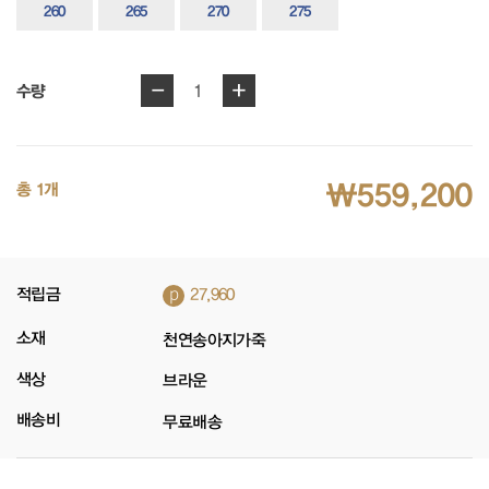
260
265
270
275
-
+
1
수량
₩559,200
총 1개
p
적립금
27,960
소재
천연송아지가죽
색상
브라운
배송비
무료배송