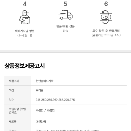
4
5
6
반품/교환 상품
반송
회수 확인 후 환불처리
택배기사님 방문
(검품기간 2~3일 소요)
(1~2일 내)
상품정보제공고시
제품소재
천연송아지가죽
색상
브라운
치수
245,250,255,260,265,270,275,
수입자명 (수입
㈜금강 / ㈜금강
업체명)
제조국
대한민국
굽높이
굽높이:2.5 260SIZE발볼:10cm무게:459g길이:29cm