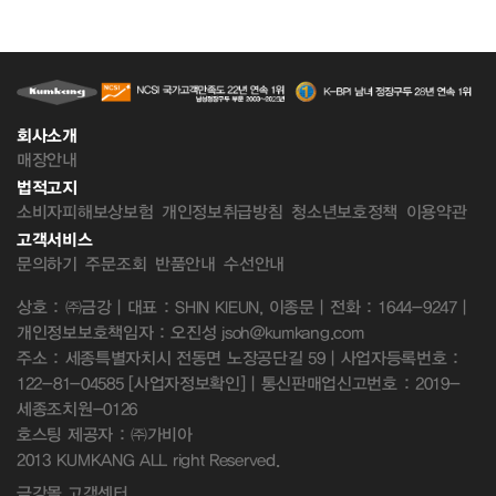
회사소개
매장안내
법적고지
소비자피해보상보험
개인정보취급방침
청소년보호정책
이용약관
고객서비스
문의하기
주문조회
반품안내
수선안내
상호 : ㈜금강 | 대표 : SHIN KIEUN, 이종문 | 전화 : 1644-9247 |
개인정보보호책임자 : 오진성 jsoh@kumkang.com
주소 : 세종특별자치시 전동면 노장공단길 59 | 사업자등록번호 :
122-81-04585
[사업자정보확인]
| 통신판매업신고번호 : 2019-
세종조치원-0126
호스팅 제공자 : ㈜가비아
2013 KUMKANG ALL right Reserved.
금강몰 고객센터