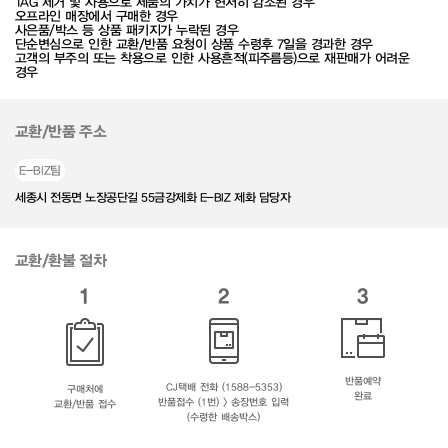
TAG 제거 및 사용으로 제품의 가치가 현저히 감소된 경우
오프라인 매장에서 구매한 경우
사은품/박스 등 상품 패키지가 누락된 경우
단순변심으로 인한 교환/반품 요청이 상품 수령후 7일을 경과한 경우
고객의 부주의 또는 착용으로 인한 사용흔적(피주름등)으로 재판매가 어려운
경우
교환/반품 주소
E-BIZ팀
세종시 전동면 노장공단길 55금강제화 E-BIZ 제화 담당자
교환/환불 절차
1
2
3
반품예약
CJ택배 전화 (1588-5353)
구매처에
완료
반품접수 (1번) > 송장번호 입력
교환/반품 접수
(수령한 배송박스)