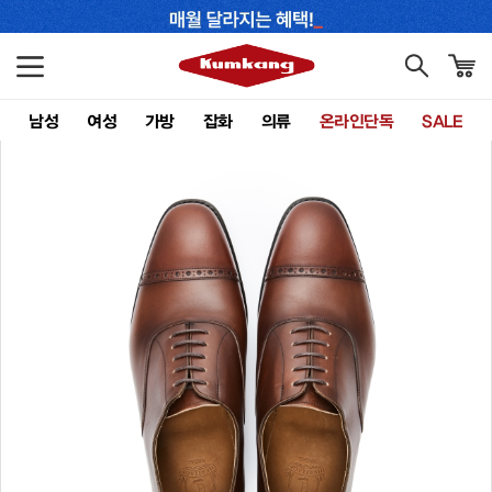
남성
여성
가방
잡화
의류
온라인단독
SALE