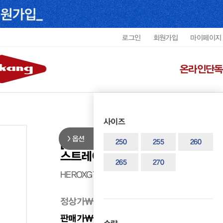
로그인
회원가입
마이페이지
온라인단독
사이즈
옵션
[HERITAGE 7]헤리티지 남성 맨
250
255
260
스트레이트 팁 HEROXG7001C3
265
270
HEROXG7001C3
정상가
₩ 699,000
판매가
₩ 629,100
10%