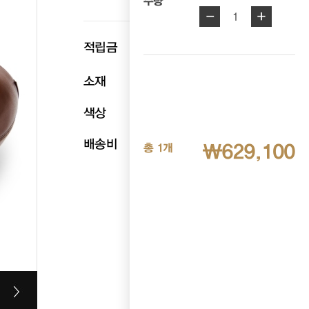
수량
-
+
1
p
적립금
31,455
소재
천연송아지가죽
색상
브라운
배송비
무료배송
₩629,100
총 1개