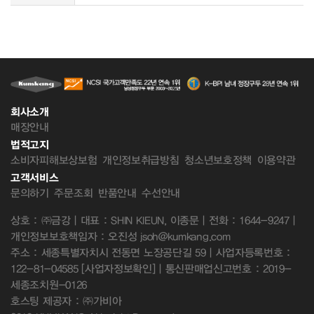
회사소개
매장안내
법적고지
소비자피해보상보험
개인정보취급방침
청소년보호정책
이용약관
고객서비스
문의하기
주문조회
반품안내
수선안내
상호 : ㈜금강 | 대표 : SHIN KIEUN, 이종문 | 전화 : 1644-9247 |
개인정보보호책임자 : 오진성 jsoh@kumkang.com
주소 : 세종특별자치시 전동면 노장공단길 59 | 사업자등록번호 :
122-81-04585
[사업자정보확인]
| 통신판매업신고번호 : 2019-
세종조치원-0126
호스팅 제공자 : ㈜가비아