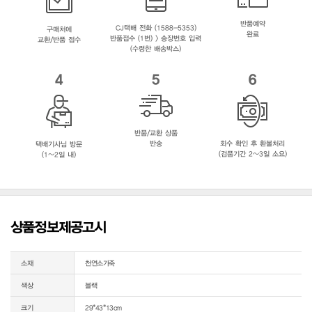
반품예약
CJ택배 전화 (1588-5353)
구매처에
완료
반품접수 (1번) > 송장번호 입력
교환/반품 접수
(수령한 배송박스)
4
5
6
반품/교환 상품
반송
회수 확인 후 환불처리
택배기사님 방문
(검품기간 2~3일 소요)
(1~2일 내)
상품정보제공고시
소재
천연소가죽
색상
블랙
크기
29*43*13cm