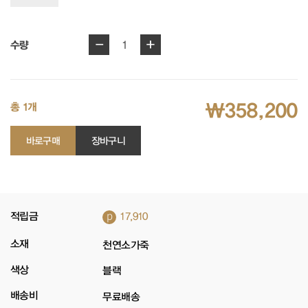
-
+
1
수량
₩358,200
총 1개
바로구매
장바구니
p
적립금
17,910
소재
천연소가죽
색상
블랙
배송비
무료배송