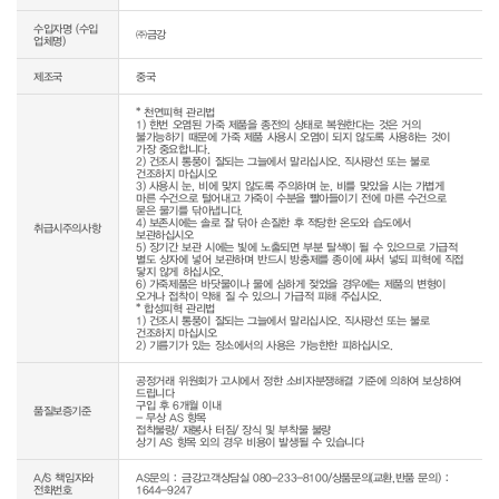
수입자명 (수입
㈜금강
업체명)
제조국
중국
* 천연피혁 관리법

1) 한번 오염된 가죽 제품을 종전의 상태로 복원한다는 것은 거의 
불가능하기 때문에 가죽 제품 사용시 오염이 되지 않도록 사용하는 것이 
가장 중요합니다.

2) 건조시 통풍이 잘되는 그늘에서 말리십시오. 직사광선 또는 불로 
건조하지 마십시오

3) 사용시 눈, 비에 맞지 않도록 주의하며 눈, 비를 맞았을 시는 가볍게 
마른 수건으로 털어내고 가죽이 수분을 빨아들이기 전에 마른 수건으로 
묻은 물기를 닦아냅니다.

4) 보존시에는 솔로 잘 닦아 손질한 후 적당한 온도와 습도에서 
취급시주의사항
보관하십시오

5) 장기간 보관 시에는 빛에 노출되면 부분 탈색이 될 수 있으므로 가급적 
별도 상자에 넣어 보관하며 반드시 방충제를 종이에 싸서 넣되 피혁에 직접 
닿지 않게 하십시오.

6) 가죽제품은 바닷물이나 물에 심하게 젖었을 경우에는 제품의 변형이 
오거나 접착이 약해 질 수 있으니 가급적 피해 주십시오.

* 합성피혁 관리법

1) 건조시 통풍이 잘되는 그늘에서 말리십시오. 직사광선 또는 불로 
건조하지 마십시오

2) 기름기가 있는 장소에서의 사용은 가능한한 피하십시오.
공정거래 위원회가 고시에서 정한 소비자분쟁해결 기준에 의하여 보상하여 
드립니다

구입 후 6개월 이내

품질보증기준
- 무상 AS 항목

접착불량/ 재봉사 터짐/ 장식 및 부착물 불량

상기 AS 항목 외의 경우 비용이 발생될 수 있습니다
A/S 책임자와
AS문의 : 금강고객상담실 080-233-8100/상품문의(교환,반품 문의) :
전화번호
1644-9247