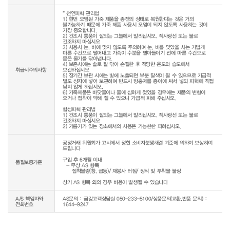
* 천연피혁 관리법

1) 한번 오염된 가죽 제품을 종전의 상태로 복원한다는 것은 거의 
불가능하기 때문에 가죽 제품 사용시 오염이 되지 않도록 사용하는 것이 
가장 중요합니다.

2) 건조시 통풍이 잘되는 그늘에서 말리십시오. 직사광선 또는 불로 
건조하지 마십시오

3) 사용시 눈, 비에 맞지 않도록 주의하며 눈, 비를 맞았을 시는 가볍게 
마른 수건으로 털어내고 가죽이 수분을 빨아들이기 전에 마른 수건으로 
묻은 물기를 닦아냅니다.

4) 보존시에는 솔로 잘 닦아 손질한 후 적당한 온도와 습도에서 
취급시주의사항
보관하십시오

5) 장기간 보관 시에는 빛에 노출되면 부분 탈색이 될 수 있으므로 가급적 
별도 상자에 넣어 보관하며 반드시 방충제를 종이에 싸서 넣되 피혁에 직접 
닿지 않게 하십시오.

6) 가죽제품은 바닷물이나 물에 심하게 젖었을 경우에는 제품의 변형이 
오거나 접착이 약해 질 수 있으니 가급적 피해 주십시오.

합성피혁 관리법

1) 건조시 통풍이 잘되는 그늘에서 말리십시오. 직사광선 또는 불로 
건조하지 마십시오

2) 기름기가 있는 장소에서의 사용은 가능한한 피하십시오.
공정거래 위원회가 고시에서 정한 소비자분쟁해결 기준에 의하여 보상하여 
드립니다

구입 후 6개월 이내

품질보증기준
  - 무상 AS 항목 

     접착불량(창, 굽등)/ 재봉사 터짐/ 장식 및 부착물 불량

상기 AS 항목 외의 경우 비용이 발생될 수 있습니다
A/S 책임자와
AS문의 : 금강고객상담실 080-233-8100/상품문의(교환,반품 문의) :
전화번호
1644-9247