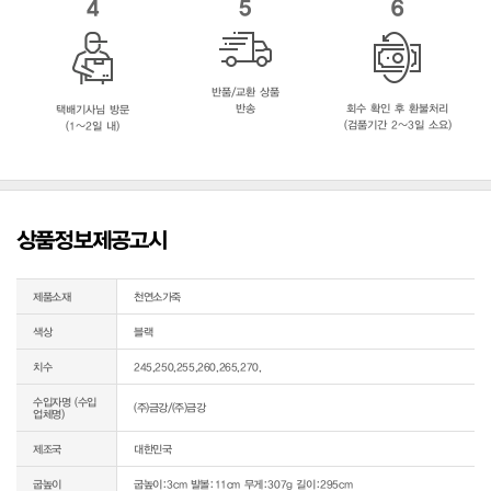
4
5
6
반품/교환 상품
반송
회수 확인 후 환불처리
택배기사님 방문
(검품기간 2~3일 소요)
(1~2일 내)
상품정보제공고시
제품소재
천연소가죽
색상
블랙
치수
245,250,255,260,265,270,
수입자명 (수입
(주)금강/(주)금강
업체명)
제조국
대한민국
굽높이
굽높이:3cm 발볼:11cm 무게:307g 길이:295cm