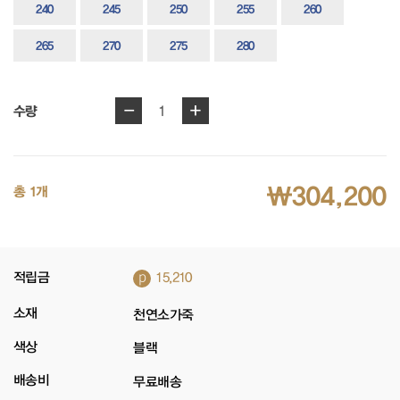
240
245
250
255
260
265
270
275
280
-
+
1
수량
₩304,200
총 1개
p
적립금
15,210
소재
천연소가죽
색상
블랙
배송비
무료배송