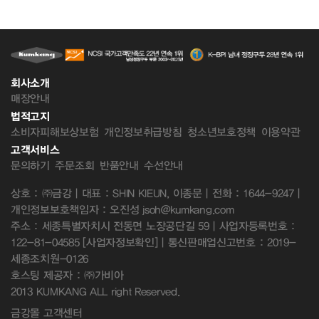
회사소개
매장안내
법적고지
소비자피해보상보험
개인정보취급방침
청소년보호정책
이용약관
고객서비스
문의하기
주문조회
반품안내
수선안내
상호 : ㈜금강 | 대표 : SHIN KIEUN, 이종문 | 전화 : 1644-9247 |
개인정보보호책임자 : 오진성 jsoh@kumkang.com
주소 : 세종특별자치시 전동면 노장공단길 59 | 사업자등록번호 :
122-81-04585
[사업자정보확인]
| 통신판매업신고번호 : 2019-
세종조치원-0126
호스팅 제공자 : ㈜가비아
2013 KUMKANG ALL right Reserved.
금강몰 고객센터