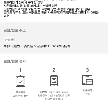
오프라인 매장에서 구매한 경우
사은품/박스 등 상품 패키지가 누락된 경우
단순변심으로 인한 교환/반품 요청이 상품 수령후 7일을 경과한 경우
고객의 부주의 또는 착용으로 인한 사용흔적(피주름등)으로 재판매가 어려운
경우
교환/반품 주소
E-BIZ팀
세종시 전동면 노장공단길 55금강제화 E-BIZ 제화 담당자
교환/환불 절차
1
2
3
반품예약
CJ택배 전화 (1588-5353)
구매처에
완료
반품접수 (1번) > 송장번호 입력
교환/반품 접수
(수령한 배송박스)