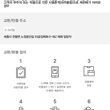
고객의 부주의 또는 착용으로 인한 사용흔적(피주름등)으로 재판매가 어려운
경우
교환/반품 주소
E-BIZ팀
세종시 전동면 노장공단길 55금강제화 E-BIZ 제화 담당자
교환/환불 절차
1
2
3
반품예약
CJ택배 전화 (1588-5353)
구매처에
완료
반품접수 (1번) > 송장번호 입력
교환/반품 접수
(수령한 배송박스)
4
5
6