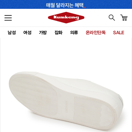
남성
여성
가방
잡화
의류
온라인단독
SALE