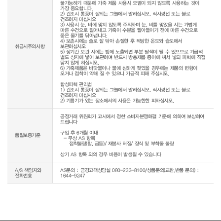
불가능하기 때문에 가죽 제품 사용시 오염이 되지 않도록 사용하는 것이 
가장 중요합니다.

2) 건조시 통풍이 잘되는 그늘에서 말리십시오. 직사광선 또는 불로 
건조하지 마십시오

3) 사용시 눈, 비에 맞지 않도록 주의하며 눈, 비를 맞았을 시는 가볍게 
마른 수건으로 털어내고 가죽이 수분을 빨아들이기 전에 마른 수건으로 
묻은 물기를 닦아냅니다.

4) 보존시에는 솔로 잘 닦아 손질한 후 적당한 온도와 습도에서 
취급시주의사항
보관하십시오

5) 장기간 보관 시에는 빛에 노출되면 부분 탈색이 될 수 있으므로 가급적 
별도 상자에 넣어 보관하며 반드시 방충제를 종이에 싸서 넣되 피혁에 직접 
닿지 않게 하십시오.

6) 가죽제품은 바닷물이나 물에 심하게 젖었을 경우에는 제품의 변형이 
오거나 접착이 약해 질 수 있으니 가급적 피해 주십시오.

합성피혁 관리법

1) 건조시 통풍이 잘되는 그늘에서 말리십시오. 직사광선 또는 불로 
건조하지 마십시오

2) 기름기가 있는 장소에서의 사용은 가능한한 피하십시오.
공정거래 위원회가 고시에서 정한 소비자분쟁해결 기준에 의하여 보상하여 
드립니다

구입 후 6개월 이내

품질보증기준
  - 무상 AS 항목 

     접착불량(창, 굽등)/ 재봉사 터짐/ 장식 및 부착물 불량

상기 AS 항목 외의 경우 비용이 발생될 수 있습니다
A/S 책임자와
AS문의 : 금강고객상담실 080-233-8100/상품문의(교환,반품 문의) :
전화번호
1644-9247