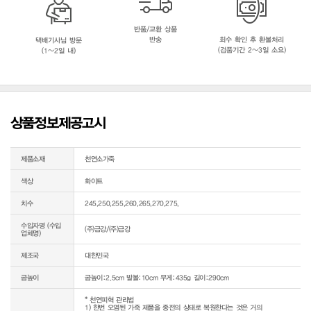
반품/교환 상품
반송
회수 확인 후 환불처리
택배기사님 방문
(검품기간 2~3일 소요)
(1~2일 내)
상품정보제공고시
제품소재
천연소가죽
색상
화이트
치수
245,250,255,260,265,270,275,
수입자명 (수입
(주)금강/(주)금강
업체명)
제조국
대한민국
굽높이
굽높이:2.5cm 발볼:10cm 무게:435g 길이:290cm
* 천연피혁 관리법

1) 한번 오염된 가죽 제품을 종전의 상태로 복원한다는 것은 거의 