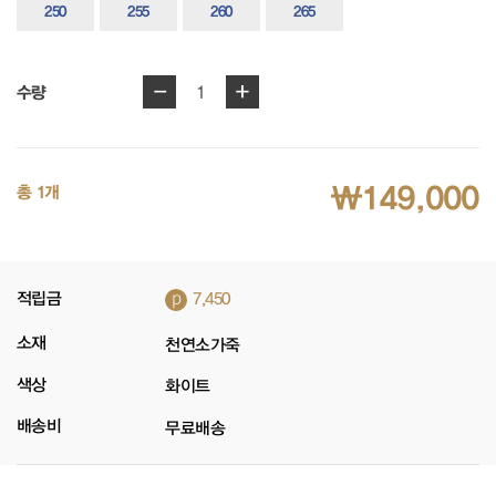
250
255
260
265
-
+
1
수량
₩149,000
총 1개
p
적립금
7,450
소재
천연소가죽
색상
화이트
배송비
무료배송