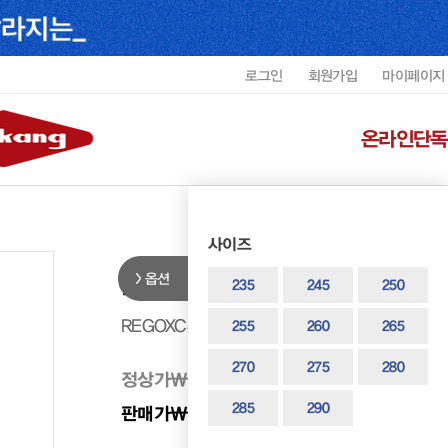
로그인
회원가입
마이페이지
온라인단독
사이즈
옵션
리갈 남성 광폭 U팁 드레스 REGOX
235
245
250
REGOXC4432F1
255
260
265
270
275
280
정상가
₩ 318,000
285
290
판매가
₩ 286,200
10%