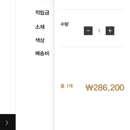
p
적립금
14,310
수량
소재
천연소가죽
-
+
1
색상
블랙
배송비
무료배송
₩286,200
총 1개