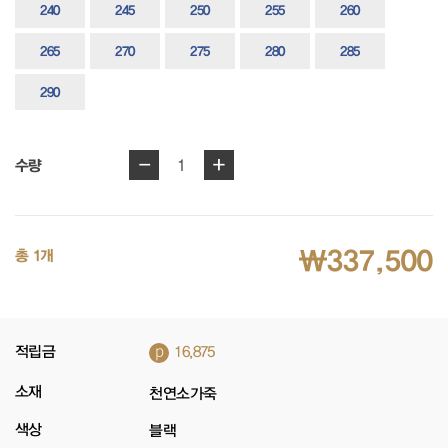
240
245
250
255
260
265
270
275
280
285
290
-
+
1
수량
₩337,500
총 1개
p
적립금
16,875
소재
천연소가죽
색상
블랙