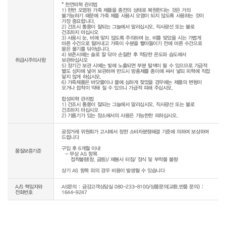
* 천연피혁 관리법

1) 한번 오염된 가죽 제품을 종전의 상태로 복원한다는 것은 거의 
불가능하기 때문에 가죽 제품 사용시 오염이 되지 않도록 사용하는 것이 
가장 중요합니다.

2) 건조시 통풍이 잘되는 그늘에서 말리십시오. 직사광선 또는 불로 
건조하지 마십시오

3) 사용시 눈, 비에 맞지 않도록 주의하며 눈, 비를 맞았을 시는 가볍게 
마른 수건으로 털어내고 가죽이 수분을 빨아들이기 전에 마른 수건으로 
묻은 물기를 닦아냅니다.

4) 보존시에는 솔로 잘 닦아 손질한 후 적당한 온도와 습도에서 
취급시주의사항
보관하십시오

5) 장기간 보관 시에는 빛에 노출되면 부분 탈색이 될 수 있으므로 가급적 
별도 상자에 넣어 보관하며 반드시 방충제를 종이에 싸서 넣되 피혁에 직접 
닿지 않게 하십시오.

6) 가죽제품은 바닷물이나 물에 심하게 젖었을 경우에는 제품의 변형이 
오거나 접착이 약해 질 수 있으니 가급적 피해 주십시오.

합성피혁 관리법

1) 건조시 통풍이 잘되는 그늘에서 말리십시오. 직사광선 또는 불로 
건조하지 마십시오

공정거래 위원회가 고시에서 정한 소비자분쟁해결 기준에 의하여 보상하여 
드립니다

구입 후 6개월 이내

품질보증기준
  - 무상 AS 항목 

     접착불량(창, 굽등)/ 재봉사 터짐/ 장식 및 부착물 불량

상기 AS 항목 외의 경우 비용이 발생될 수 있습니다
A/S 책임자와
AS문의 : 금강고객상담실 080-233-8100/상품문의(교환,반품 문의) :
전화번호
1644-9247