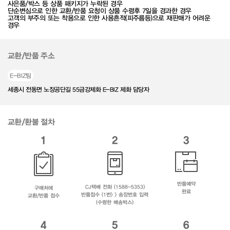
사은품/박스 등 상품 패키지가 누락된 경우
단순변심으로 인한 교환/반품 요청이 상품 수령후 7일을 경과한 경우
고객의 부주의 또는 착용으로 인한 사용흔적(피주름등)으로 재판매가 어려운
경우
교환/반품 주소
E-BIZ팀
세종시 전동면 노장공단길 55금강제화 E-BIZ 제화 담당자
교환/환불 절차
1
2
3
반품예약
CJ택배 전화 (1588-5353)
구매처에
완료
반품접수 (1번) > 송장번호 입력
교환/반품 접수
(수령한 배송박스)
4
5
6