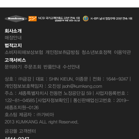
회사소개
매장안내
법적고지
소비자피해보상보험
개인정보취급방침
청소년보호정책
이용약관
고객서비스
문의하기
주문조회
반품안내
수선안내
상호 : ㈜금강 | 대표 : SHIN KIEUN, 이종문 | 전화 : 1644-9247 |
개인정보보호책임자 : 오진성 jsoh@kumkang.com
주소 : 세종특별자치시 전동면 노장공단길 59 | 사업자등록번호 :
122-81-04585
[사업자정보확인]
| 통신판매업신고번호 : 2019-
세종조치원-0126
호스팅 제공자 : ㈜가비아
2013 KUMKANG ALL right Reserved.
금강몰 고객센터
1644-9247