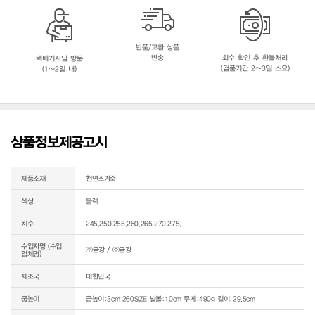
반품/교환 상품
반송
회수 확인 후 환불처리
택배기사님 방문
(검품기간 2~3일 소요)
(1~2일 내)
상품정보제공고시
제품소재
천연소가죽
색상
블랙
치수
245,250,255,260,265,270,275,
수입자명 (수입
㈜금강 / ㈜금강
업체명)
제조국
대한민국
굽높이
굽높이:3cm 260SIZE 발볼:10cm 무게:490g 길이:29.5cm