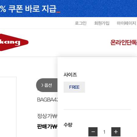
로그인
회원가입
마이페이지
온라인단독
사이즈
옵션
리갈 남성 백팩 BAGBA4202MRE
FREE
BAGBA4202MREGF1
정상가
₩ 398,000
수량
판매가
₩ 358,200
10%
-
+
1