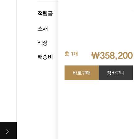
p
적립금
17,910
소재
천연소가죽
색상
블랙
₩358,200
총 1개
배송비
무료배송
바로구매
장바구니