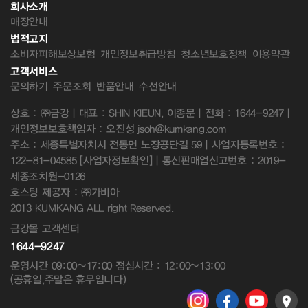
회사소개
매장안내
법적고지
소비자피해보상보험
개인정보취급방침
청소년보호정책
이용약관
고객서비스
문의하기
주문조회
반품안내
수선안내
상호 : ㈜금강 | 대표 : SHIN KIEUN, 이종문 | 전화 : 1644-9247 |
개인정보보호책임자 : 오진성 jsoh@kumkang.com
주소 : 세종특별자치시 전동면 노장공단길 59 | 사업자등록번호 :
122-81-04585
[사업자정보확인]
| 통신판매업신고번호 : 2019-
세종조치원-0126
호스팅 제공자 : ㈜가비아
2013 KUMKANG ALL right Reserved.
금강몰 고객센터
1644-9247
운영시간 09:00~17:00 점심시간 : 12:00~13:00
(공휴일,주말은 휴무입니다)