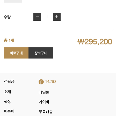
-
+
1
수량
₩295,200
총 1개
바로구매
장바구니
p
적립금
14,760
소재
나일론
색상
네이비
배송비
무료배송