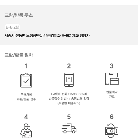
교환/반품 주소
E-BIZ팀
세종시 전동면 노장공단길 55금강제화 E-BIZ 제화 담당자
교환/환불 절차
1
2
3
반품예약
CJ택배 전화 (1588-5353)
구매처에
완료
반품접수 (1번) > 송장번호 입력
교환/반품 접수
(수령한 배송박스)
4
5
6