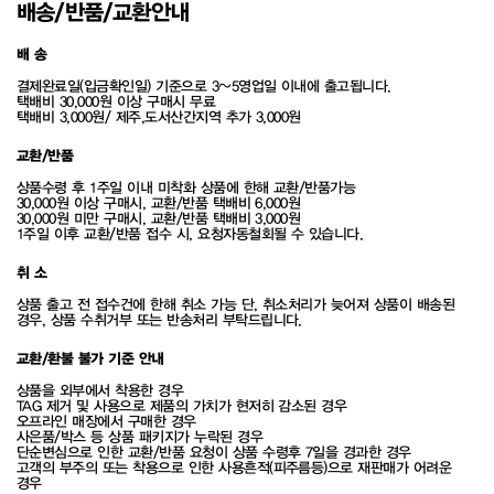
배송/반품/교환안내
배 송
결제완료일(입금확인일) 기준으로 3~5영업일 이내에 출고됩니다.
택배비 30,000원 이상 구매시 무료
택배비 3,000원/ 제주,도서산간지역 추가 3,000원
교환/반품
상품수령 후 1주일 이내 미착화 상품에 한해 교환/반품가능
30,000원 이상 구매시, 교환/반품 택배비 6,000원
30,000원 미만 구매시, 교환/반품 택배비 3,000원
1주일 이후 교환/반품 접수 시, 요청자동철회될 수 있습니다.
취 소
상품 출고 전 접수건에 한해 취소 가능 단, 취소처리가 늦어져 상품이 배송된
경우, 상품 수취거부 또는 반송처리 부탁드립니다.
교환/환불 불가 기준 안내
상품을 외부에서 착용한 경우
TAG 제거 및 사용으로 제품의 가치가 현저히 감소된 경우
오프라인 매장에서 구매한 경우
사은품/박스 등 상품 패키지가 누락된 경우
단순변심으로 인한 교환/반품 요청이 상품 수령후 7일을 경과한 경우
고객의 부주의 또는 착용으로 인한 사용흔적(피주름등)으로 재판매가 어려운
경우