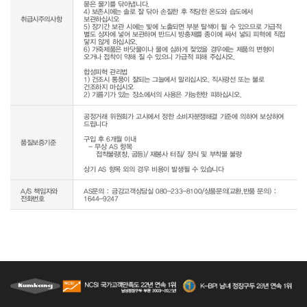
묻은 물기를 닦아냅니다.

4) 보존시에는 솔로 잘 닦아 손질한 후 적당한 온도와 습도에서 
취급시주의사항
보관하십시오

5) 장기간 보관 시에는 빛에 노출되면 부분 탈색이 될 수 있으므로 가급적 
별도 상자에 넣어 보관하며 반드시 방충제를 종이에 싸서 넣되 피혁에 직접 
닿지 않게 하십시오.

6) 가죽제품은 바닷물이나 물에 심하게 젖었을 경우에는 제품의 변형이 
오거나 접착이 약해 질 수 있으니 가급적 피해 주십시오.

합성피혁 관리법

1) 건조시 통풍이 잘되는 그늘에서 말리십시오. 직사광선 또는 불로 
건조하지 마십시오

공정거래 위원회가 고시에서 정한 소비자분쟁해결 기준에 의하여 보상하여 
드립니다

구입 후 6개월 이내

품질보증기준
  - 무상 AS 항목 

     접착불량(창, 굽등)/ 재봉사 터짐/ 장식 및 부착물 불량

상기 AS 항목 외의 경우 비용이 발생될 수 있습니다
A/S 책임자와
AS문의 : 금강고객상담실 080-233-8100/상품문의(교환,반품 문의) :
전화번호
1644-9247