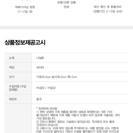
반품/교환 상품
반송
회수 확인 후 환불처리
택배기사님 방문
(검품기간 2~3일 소요)
(1~2일 내)
상품정보제공고시
소재
나일론
색상
네이비
크기
가로26.5cm 높이30.5cm 폭12cm
수입자명 (수입
㈜금강 / ㈜금강
업체명)
제조국
중국
* 천연피혁 관리법

1) 한번 오염된 가죽 제품을 종전의 상태로 복원한다는 것은 거의 
불가능하기 때문에 가죽 제품 사용시 오염이 되지 않도록 사용하는 것이 
가장 중요합니다.

2) 건조시 통풍이 잘되는 그늘에서 말리십시오. 직사광선 또는 불로 
건조하지 마십시오

3) 사용시 눈, 비에 맞지 않도록 주의하며 눈, 비를 맞았을 시는 가볍게 
마른 수건으로 털어내고 가죽이 수분을 빨아들이기 전에 마른 수건으로 