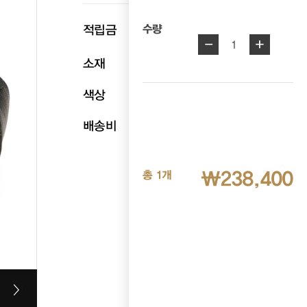
p
적립금
11,920
수량
-
+
1
소재
천연소가죽
색상
블랙
배송비
무료배송
₩238,400
총 1개