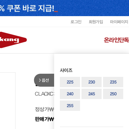
로그인
회원가입
마이페이지
온라인단독
사이즈
옵션
클락스 여성 쿠션 컴포트화 CLAOX
225
230
235
CLAOXC3753WF1
240
245
250
255
정상가
₩ 298,000
판매가
₩ 238,400
20%