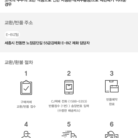
경우
교환/반품 주소
E-BIZ팀
세종시 전동면 노장공단길 55금강제화 E-BIZ 제화 담당자
교환/환불 절차
1
2
3
반품예약
CJ택배 전화 (1588-5353)
구매처에
완료
반품접수 (1번) > 송장번호 입력
교환/반품 접수
(수령한 배송박스)
4
5
6