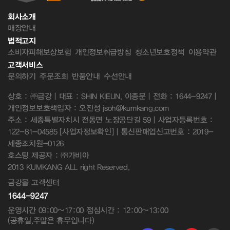
회사소개
매장안내
법적고지
소비자피해보상보험
개인정보취급방침
청소년보호정책
이용약관
고객서비스
문의하기
주문조회
반품안내
수선안내
상호 : ㈜금강 | 대표 : SHIN KIEUN, 이종문 | 전화 : 1644-9247 |
개인정보보호책임자 : 오진성 jsoh@kumkang.com
주소 : 세종특별자치시 전동면 노장공단길 59 | 사업자등록번호 :
122-81-04585
[사업자정보확인]
| 통신판매업신고번호 : 2019-
세종조치원-0126
호스팅 제공자 : ㈜가비아
2013 KUMKANG ALL right Reserved.
금강몰 고객센터
1644-9247
운영시간 09:00~17:00 점심시간 : 12:00~13:00
(공휴일,주말은 휴무입니다)