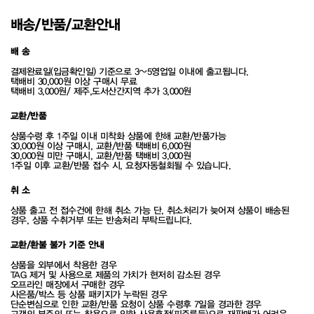
배송/반품/교환안내
배 송
결제완료일(입금확인일) 기준으로 3~5영업일 이내에 출고됩니다.
택배비 30,000원 이상 구매시 무료
택배비 3,000원/ 제주,도서산간지역 추가 3,000원
교환/반품
상품수령 후 1주일 이내 미착화 상품에 한해 교환/반품가능
30,000원 이상 구매시, 교환/반품 택배비 6,000원
30,000원 미만 구매시, 교환/반품 택배비 3,000원
1주일 이후 교환/반품 접수 시, 요청자동철회될 수 있습니다.
취 소
상품 출고 전 접수건에 한해 취소 가능 단, 취소처리가 늦어져 상품이 배송된
경우, 상품 수취거부 또는 반송처리 부탁드립니다.
교환/환불 불가 기준 안내
상품을 외부에서 착용한 경우
TAG 제거 및 사용으로 제품의 가치가 현저히 감소된 경우
오프라인 매장에서 구매한 경우
사은품/박스 등 상품 패키지가 누락된 경우
단순변심으로 인한 교환/반품 요청이 상품 수령후 7일을 경과한 경우
고객의 부주의 또는 착용으로 인한 사용흔적(피주름등)으로 재판매가 어려운