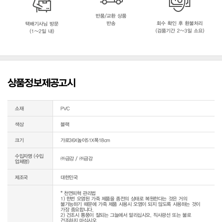
반품/교환 상품
반송
회수 확인 후 환불처리
택배기사님 방문
(검품기간 2~3일 소요)
(1~2일 내)
상품정보제공고시
소재
PVC
색상
블랙
크기
가로36X높이51X폭18cm
수입자명 (수입
㈜금강 / ㈜금강
업체명)
제조국
대한민국
* 천연피혁 관리법

1) 한번 오염된 가죽 제품을 종전의 상태로 복원한다는 것은 거의 
불가능하기 때문에 가죽 제품 사용시 오염이 되지 않도록 사용하는 것이 
가장 중요합니다.

2) 건조시 통풍이 잘되는 그늘에서 말리십시오. 직사광선 또는 불로 
건조하지 마십시오
