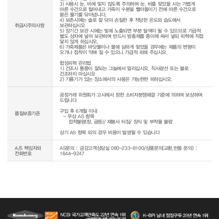
3) 사용시 눈, 비에 맞지 않도록 주의하며 눈, 비를 맞았을 시는 가볍게 
마른 수건으로 털어내고 가죽이 수분을 빨아들이기 전에 마른 수건으로 
묻은 물기를 닦아냅니다.

4) 보존시에는 솔로 잘 닦아 손질한 후 적당한 온도와 습도에서 
취급시주의사항
보관하십시오

5) 장기간 보관 시에는 빛에 노출되면 부분 탈색이 될 수 있으므로 가급적 
별도 상자에 넣어 보관하며 반드시 방충제를 종이에 싸서 넣되 피혁에 직접 
닿지 않게 하십시오.

6) 가죽제품은 바닷물이나 물에 심하게 젖었을 경우에는 제품의 변형이 
오거나 접착이 약해 질 수 있으니 가급적 피해 주십시오.

합성피혁 관리법

1) 건조시 통풍이 잘되는 그늘에서 말리십시오. 직사광선 또는 불로 
건조하지 마십시오

공정거래 위원회가 고시에서 정한 소비자분쟁해결 기준에 의하여 보상하여 
드립니다

구입 후 6개월 이내

품질보증기준
  - 무상 AS 항목 

     접착불량(창, 굽등)/ 재봉사 터짐/ 장식 및 부착물 불량

상기 AS 항목 외의 경우 비용이 발생될 수 있습니다
A/S 책임자와
AS문의 : 금강고객상담실 080-233-8100/상품문의(교환,반품 문의) :
전화번호
1644-9247