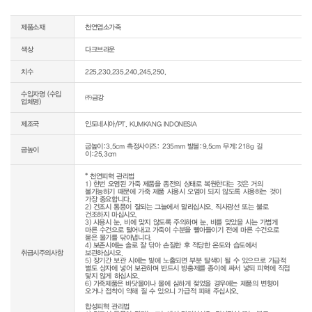
제품소재
천연염소가죽
색상
다크브라운
치수
225,230,235,240,245,250,
수입자명 (수입
㈜금강
업체명)
제조국
인도네시아/PT. KUMKANG INDONESIA
굽높이:3.5cm 측정사이즈: 235mm 발볼:9.5cm 무게:218g 길
굽높이
이:25.3cm
* 천연피혁 관리법

1) 한번 오염된 가죽 제품을 종전의 상태로 복원한다는 것은 거의 
불가능하기 때문에 가죽 제품 사용시 오염이 되지 않도록 사용하는 것이 
가장 중요합니다.

2) 건조시 통풍이 잘되는 그늘에서 말리십시오. 직사광선 또는 불로 
건조하지 마십시오.

3) 사용시 눈, 비에 맞지 않도록 주의하며 눈, 비를 맞았을 시는 가볍게 
마른 수건으로 털어내고 가죽이 수분을 빨아들이기 전에 마른 수건으로 
묻은 물기를 닦아냅니다.

4) 보존시에는 솔로 잘 닦아 손질한 후 적당한 온도와 습도에서 
취급시주의사항
보관하십시오.

5) 장기간 보관 시에는 빛에 노출되면 부분 탈색이 될 수 있으므로 가급적 
별도 상자에 넣어 보관하며 반드시 방충제를 종이에 싸서 넣되 피혁에 직접 
닿지 않게 하십시오.

6) 가죽제품은 바닷물이나 물에 심하게 젖었을 경우에는 제품의 변형이 
오거나 접착이 약해 질 수 있으니 가급적 피해 주십시오.

합성피혁 관리법
