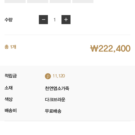
-
+
1
수량
₩222,400
총 1개
p
적립금
11,120
소재
천연염소가죽
색상
다크브라운
배송비
무료배송