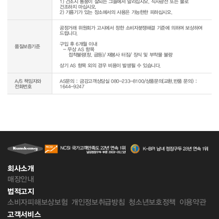
1) 건조시 통풍이 잘되는 그늘에서 말리십시오. 직사광선 또는 불로 
건조하지 마십시오.

2) 기름기가 있는 장소에서의 사용은 가능한한 피하십시오.
공정거래 위원회가 고시에서 정한 소비자분쟁해결 기준에 의하여 보상하여 
드립니다.

구입 후 6개월 이내

품질보증기준
  - 무상 AS 항목 

     접착불량(창, 굽등)/ 재봉사 터짐/ 장식 및 부착물 불량

상기 AS 항목 외의 경우 비용이 발생될 수 있습니다.
A/S 책임자와
AS문의 : 금강고객상담실 080-233-8100/상품문의(교환,반품 문의) :
전화번호
1644-9247
회사소개
매장안내
법적고지
소비자피해보상보험
개인정보취급방침
청소년보호정책
이용약관
고객서비스