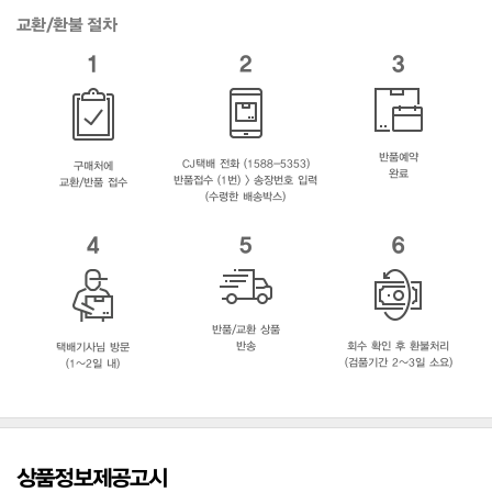
교환/환불 절차
1
2
3
반품예약
CJ택배 전화 (1588-5353)
구매처에
완료
반품접수 (1번) > 송장번호 입력
교환/반품 접수
(수령한 배송박스)
4
5
6
반품/교환 상품
반송
회수 확인 후 환불처리
택배기사님 방문
(검품기간 2~3일 소요)
(1~2일 내)
상품정보제공고시