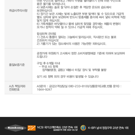
마른 수건으로 털어내고 가죽이 수분을 빨아들이기 전에 마른 수건으로 
묻은 물기를 닦아냅니다.

4) 보존시에는 솔로 잘 닦아 손질한 후 적당한 온도와 습도에서 
취급시주의사항
보관하십시오

5) 장기간 보관 시에는 빛에 노출되면 부분 탈색이 될 수 있으므로 가급적 
별도 상자에 넣어 보관하며 반드시 방충제를 종이에 싸서 넣되 피혁에 직접 
닿지 않게 하십시오.

6) 가죽제품은 바닷물이나 물에 심하게 젖었을 경우에는 제품의 변형이 
오거나 접착이 약해 질 수 있으니 가급적 피해 주십시오.

합성피혁 관리법

1) 건조시 통풍이 잘되는 그늘에서 말리십시오. 직사광선 또는 불로 
건조하지 마십시오

2) 기름기가 있는 장소에서의 사용은 가능한한 피하십시오.
공정거래 위원회가 고시에서 정한 소비자분쟁해결 기준에 의하여 보상하여 
드립니다

구입 후 6개월 이내

품질보증기준
  - 무상 AS 항목 

     접착불량(창, 굽등)/ 재봉사 터짐/ 장식 및 부착물 불량

상기 AS 항목 외의 경우 비용이 발생될 수 있습니다
A/S 책임자와
AS문의 : 금강고객상담실 080-233-8100/상품문의(교환,반품 문의) :
전화번호
1644-9247