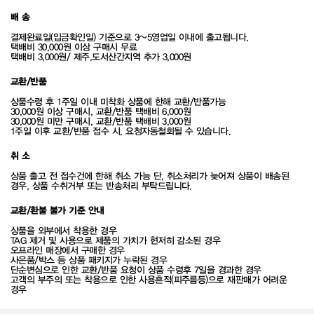
배 송
결제완료일(입금확인일) 기준으로 3~5영업일 이내에 출고됩니다.
택배비 30,000원 이상 구매시 무료
택배비 3,000원/ 제주,도서산간지역 추가 3,000원
교환/반품
상품수령 후 1주일 이내 미착화 상품에 한해 교환/반품가능
30,000원 이상 구매시, 교환/반품 택배비 6,000원
30,000원 미만 구매시, 교환/반품 택배비 3,000원
1주일 이후 교환/반품 접수 시, 요청자동철회될 수 있습니다.
취 소
상품 출고 전 접수건에 한해 취소 가능 단, 취소처리가 늦어져 상품이 배송된
경우, 상품 수취거부 또는 반송처리 부탁드립니다.
교환/환불 불가 기준 안내
상품을 외부에서 착용한 경우
TAG 제거 및 사용으로 제품의 가치가 현저히 감소된 경우
오프라인 매장에서 구매한 경우
사은품/박스 등 상품 패키지가 누락된 경우
단순변심으로 인한 교환/반품 요청이 상품 수령후 7일을 경과한 경우
고객의 부주의 또는 착용으로 인한 사용흔적(피주름등)으로 재판매가 어려운
경우