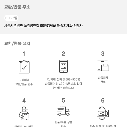
교환/반품 주소
E-BIZ팀
세종시 전동면 노장공단길 55금강제화 E-BIZ 제화 담당자
교환/환불 절차
1
2
3
반품예약
CJ택배 전화 (1588-5353)
구매처에
완료
반품접수 (1번) > 송장번호 입력
교환/반품 접수
(수령한 배송박스)
4
5
6
반품/교환 상품
반송
회수 확인 후 환불처리
택배기사님 방문