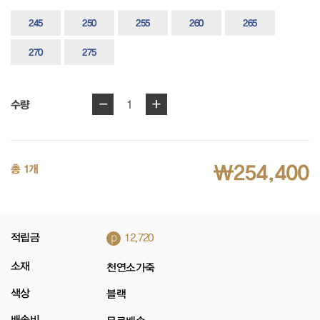
245
250
255
260
265
270
275
-
+
1
수량
₩254,400
총 1개
p
적립금
12,720
소재
천연소가죽
색상
블랙
배송비