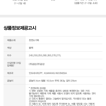
(검품기간 2~3일 소요)
(1~2일 내)
상품정보제공고시
제품소재
천연소가죽
색상
블랙
치수
245,250,255,260,265,270,275,
수입자명 (수입
(주)금강/(주)금강
업체명)
제조국
인도네시아/PT. KUMKANG INDONESIA
굽높이
굽높이:4cm 발볼:10.5cm 무게:363g 길이:29cm
* 천연피혁 관리법

1) 한번 오염된 가죽 제품을 종전의 상태로 복원한다는 것은 거의 
불가능하기 때문에 가죽 제품 사용시 오염이 되지 않도록 사용하는 것이 
가장 중요합니다.

2) 건조시 통풍이 잘되는 그늘에서 말리십시오. 직사광선 또는 불로 
건조하지 마십시오

3) 사용시 눈, 비에 맞지 않도록 주의하며 눈, 비를 맞았을 시는 가볍게 