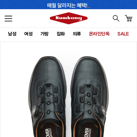
남성
여성
가방
잡화
의류
온라인단독
SALE