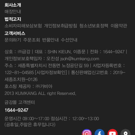
회사소개
매장안내
법적고지
소비자피해보상보험
개인정보취급방침
청소년보호정책
이용약관
고객서비스
문의하기
주문조회
반품안내
수선안내
상호 : ㈜금강 | 대표 : SHIN KIEUN, 이종문 | 전화 : 1644-9247 |
개인정보보호책임자 : 오진성 jsoh@kumkang.com
주소 : 세종특별자치시 전동면 노장공단길 59 | 사업자등록번호 :
122-81-04585
[사업자정보확인]
| 통신판매업신고번호 : 2019-
세종조치원-0126
호스팅 제공자 : ㈜가비아
2013 KUMKANG ALL right Reserved.
금강몰 고객센터
1644-9247
운영시간 09:00~17:00 점심시간 : 12:00~13:00
(공휴일,주말은 휴무입니다)