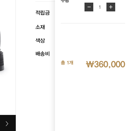
수량
-
+
1
p
적립금
18,000
소재
천연소가죽
색상
블랙
배송비
무료배송
₩360,000
총 1개