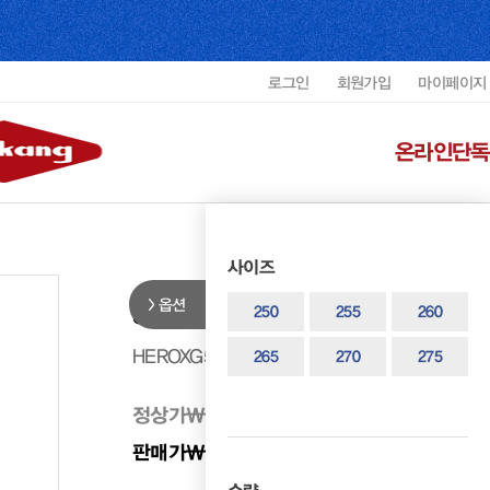
로그인
회원가입
마이페이지
온라인단독
사이즈
옵션
헤리티지 남성 플레인 더비 HEROX
250
255
260
HEROXG5505F1
265
270
275
정상가
₩ 450,000
판매가
₩ 360,000
20%