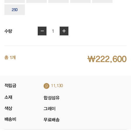
250
-
+
1
수량
₩222,600
총 1개
p
적립금
11,130
소재
합성섬유
색상
그레이
배송비
무료배송