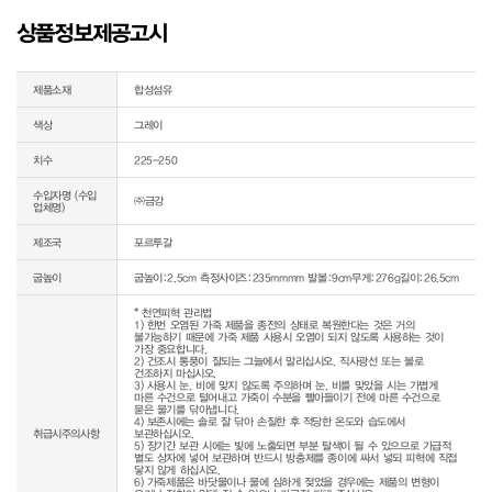
상품정보제공고시
제품소재
합성섬유
색상
그레이
치수
225-250
수입자명 (수입
㈜금강
업체명)
제조국
포르투갈
굽높이
굽높이:2.5cm 측정사이즈:235mmmm 발볼:9cm무게:276g길이:26.5cm
* 천연피혁 관리법

1) 한번 오염된 가죽 제품을 종전의 상태로 복원한다는 것은 거의 
불가능하기 때문에 가죽 제품 사용시 오염이 되지 않도록 사용하는 것이 
가장 중요합니다.

2) 건조시 통풍이 잘되는 그늘에서 말리십시오. 직사광선 또는 불로 
건조하지 마십시오.

3) 사용시 눈, 비에 맞지 않도록 주의하며 눈, 비를 맞았을 시는 가볍게 
마른 수건으로 털어내고 가죽이 수분을 빨아들이기 전에 마른 수건으로 
묻은 물기를 닦아냅니다.

4) 보존시에는 솔로 잘 닦아 손질한 후 적당한 온도와 습도에서 
취급시주의사항
보관하십시오.

5) 장기간 보관 시에는 빛에 노출되면 부분 탈색이 될 수 있으므로 가급적 
별도 상자에 넣어 보관하며 반드시 방충제를 종이에 싸서 넣되 피혁에 직접 
닿지 않게 하십시오.

6) 가죽제품은 바닷물이나 물에 심하게 젖었을 경우에는 제품의 변형이 