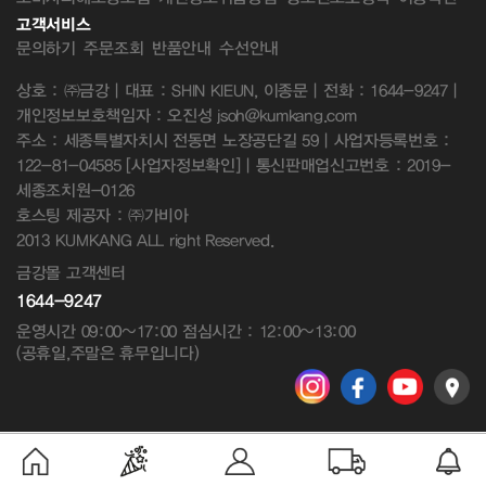
고객서비스
문의하기
주문조회
반품안내
수선안내
상호 : ㈜금강 | 대표 : SHIN KIEUN, 이종문 | 전화 : 1644-9247 |
개인정보보호책임자 : 오진성 jsoh@kumkang.com
주소 : 세종특별자치시 전동면 노장공단길 59 | 사업자등록번호 :
122-81-04585
[사업자정보확인]
| 통신판매업신고번호 : 2019-
세종조치원-0126
호스팅 제공자 : ㈜가비아
2013 KUMKANG ALL right Reserved.
금강몰 고객센터
1644-9247
운영시간 09:00~17:00 점심시간 : 12:00~13:00
(공휴일,주말은 휴무입니다)