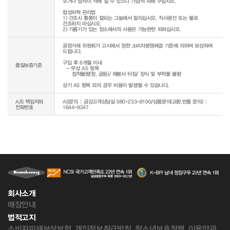
오거나 접착이 약해 질 수 있으니 가급적 피해 주십시오.

합성피혁 관리법

1) 건조시 통풍이 잘되는 그늘에서 말리십시오. 직사광선 또는 불로 
건조하지 마십시오.

공정거래 위원회가 고시에서 정한 소비자분쟁해결 기준에 의하여 보상하여 
드립니다.

구입 후 6개월 이내

품질보증기준
  - 무상 AS 항목 

     접착불량(창, 굽등)/ 재봉사 터짐/ 장식 및 부착물 불량

상기 AS 항목 외의 경우 비용이 발생될 수 있습니다.
A/S 책임자와
AS문의 : 금강고객상담실 080-233-8100/상품문의(교환,반품 문의) :
전화번호
1644-9247
회사소개
매장안내
법적고지
소비자피해보상보험
개인정보취급방침
청소년보호정책
이용약관