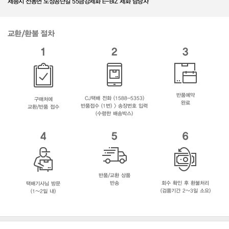
세종시 전동면 노장공단길 55금강제화 E-BIZ 제화 담당자
교환/환불 절차
1
2
3
반품예약
CJ택배 전화 (1588-5353)
구매처에
완료
반품접수 (1번) > 송장번호 입력
교환/반품 접수
(수령한 배송박스)
4
5
6
반품/교환 상품
반송
회수 확인 후 환불처리
택배기사님 방문
(검품기간 2~3일 소요)
(1~2일 내)