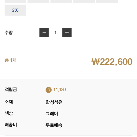
250
-
+
1
수량
₩222,600
총 1개
p
적립금
11,130
소재
합성섬유
색상
그레이
배송비
무료배송