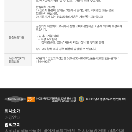
오거나 접착이 약해 질 수 있으니 가급적 피해 주십시오.

합성피혁 관리법

1) 건조시 통풍이 잘되는 그늘에서 말리십시오. 직사광선 또는 불로 
건조하지 마십시오.

공정거래 위원회가 고시에서 정한 소비자분쟁해결 기준에 의하여 보상하여 
드립니다.

구입 후 6개월 이내

품질보증기준
  - 무상 AS 항목 

     접착불량(창, 굽등)/ 재봉사 터짐/ 장식 및 부착물 불량

상기 AS 항목 외의 경우 비용이 발생될 수 있습니다.
A/S 책임자와
AS문의 : 금강고객상담실 080-233-8100/상품문의(교환,반품 문의) :
전화번호
1644-9247
회사소개
매장안내
법적고지
소비자피해보상보험
개인정보취급방침
청소년보호정책
이용약관