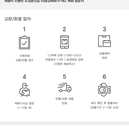
세종시 전동면 노장공단길 55금강제화 E-BIZ 제화 담당자
교환/환불 절차
1
2
3
반품예약
CJ택배 전화 (1588-5353)
구매처에
완료
반품접수 (1번) > 송장번호 입력
교환/반품 접수
(수령한 배송박스)
4
5
6
반품/교환 상품
반송
회수 확인 후 환불처리
택배기사님 방문
(검품기간 2~3일 소요)
(1~2일 내)