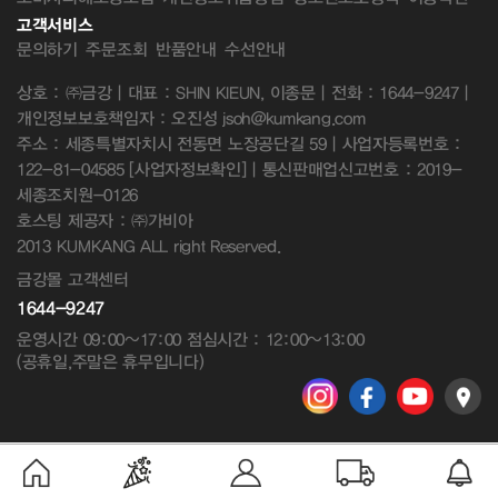
고객서비스
문의하기
주문조회
반품안내
수선안내
상호 : ㈜금강 | 대표 : SHIN KIEUN, 이종문 | 전화 : 1644-9247 |
개인정보보호책임자 : 오진성 jsoh@kumkang.com
주소 : 세종특별자치시 전동면 노장공단길 59 | 사업자등록번호 :
122-81-04585
[사업자정보확인]
| 통신판매업신고번호 : 2019-
세종조치원-0126
호스팅 제공자 : ㈜가비아
2013 KUMKANG ALL right Reserved.
금강몰 고객센터
1644-9247
운영시간 09:00~17:00 점심시간 : 12:00~13:00
(공휴일,주말은 휴무입니다)