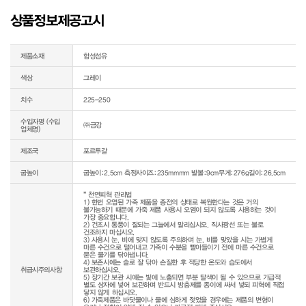
상품정보제공고시
제품소재
합성섬유
색상
그레이
치수
225-250
수입자명 (수입
㈜금강
업체명)
제조국
포르투갈
굽높이
굽높이:2.5cm 측정사이즈:235mmmm 발볼:9cm무게:276g길이:26.5cm
* 천연피혁 관리법

1) 한번 오염된 가죽 제품을 종전의 상태로 복원한다는 것은 거의 
불가능하기 때문에 가죽 제품 사용시 오염이 되지 않도록 사용하는 것이 
가장 중요합니다.

2) 건조시 통풍이 잘되는 그늘에서 말리십시오. 직사광선 또는 불로 
건조하지 마십시오.

3) 사용시 눈, 비에 맞지 않도록 주의하며 눈, 비를 맞았을 시는 가볍게 
마른 수건으로 털어내고 가죽이 수분을 빨아들이기 전에 마른 수건으로 
묻은 물기를 닦아냅니다.

4) 보존시에는 솔로 잘 닦아 손질한 후 적당한 온도와 습도에서 
취급시주의사항
보관하십시오.

5) 장기간 보관 시에는 빛에 노출되면 부분 탈색이 될 수 있으므로 가급적 
별도 상자에 넣어 보관하며 반드시 방충제를 종이에 싸서 넣되 피혁에 직접 
닿지 않게 하십시오.

6) 가죽제품은 바닷물이나 물에 심하게 젖었을 경우에는 제품의 변형이 