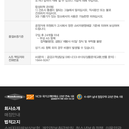
오거나 접착이 약해 질 수 있으니 가급적 피해 주십시오.

합성피혁 관리법

1) 건조시 통풍이 잘되는 그늘에서 말리십시오. 직사광선 또는 불로 
건조하지 마십시오.

30) 기름기가 있는 장소에서의 사용은 가능한한 피하십시오.
공정거래 위원회가 고시에서 정한 소비자분쟁해결 기준에 의하여 보상하여 
드립니다.

구입 후 24개월 이내

품질보증기준
  - 무상 AS 항목 

     접착불량(창, 굽등)/ 재봉사 터짐/ 장식 및 부착물 불량

상기 AS 항목 외의 경우 비용이 발생될 수 있습니다.
A/S 책임자와
AS문의 : 금강고객상담실 080-233-8100/상품문의(교환,반품 문의) :
전화번호
1644-9247
회사소개
매장안내
법적고지
소비자피해보상보험
개인정보취급방침
청소년보호정책
이용약관