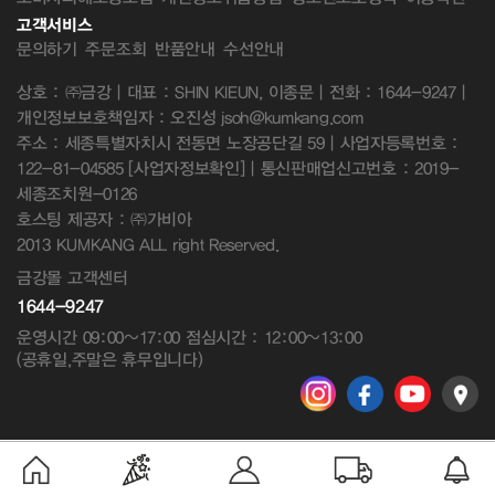
고객서비스
문의하기
주문조회
반품안내
수선안내
상호 : ㈜금강 | 대표 : SHIN KIEUN, 이종문 | 전화 : 1644-9247 |
개인정보보호책임자 : 오진성 jsoh@kumkang.com
주소 : 세종특별자치시 전동면 노장공단길 59 | 사업자등록번호 :
122-81-04585
[사업자정보확인]
| 통신판매업신고번호 : 2019-
세종조치원-0126
호스팅 제공자 : ㈜가비아
2013 KUMKANG ALL right Reserved.
금강몰 고객센터
1644-9247
운영시간 09:00~17:00 점심시간 : 12:00~13:00
(공휴일,주말은 휴무입니다)