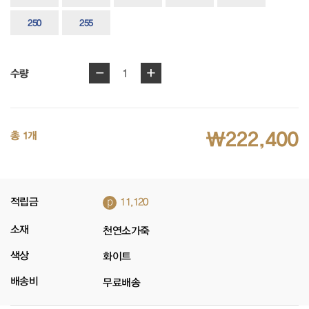
250
255
-
+
1
수량
₩222,400
총 1개
p
적립금
11,120
소재
천연소가죽
색상
화이트
배송비
무료배송