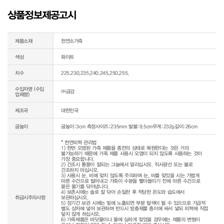
상품정보제공고시
제품소재
천연소가죽
색상
화이트
치수
225,230,235,240,245,250,255,
수입자명 (수입
㈜금강
업체명)
제조국
대한민국
굽높이
굽높이:3cm 측정사이즈:235mm 발볼:9.5cm무게:232g길이:26cm
* 천연피혁 관리법

1) 한번 오염된 가죽 제품을 종전의 상태로 복원한다는 것은 거의 
불가능하기 때문에 가죽 제품 사용시 오염이 되지 않도록 사용하는 것이 
가장 중요합니다.

2) 건조시 통풍이 잘되는 그늘에서 말리십시오. 직사광선 또는 불로 
건조하지 마십시오.

3) 사용시 눈, 비에 맞지 않도록 주의하며 눈, 비를 맞았을 시는 가볍게 
마른 수건으로 털어내고 가죽이 수분을 빨아들이기 전에 마른 수건으로 
묻은 물기를 닦아냅니다.

4) 보존시에는 솔로 잘 닦아 손질한 후 적당한 온도와 습도에서 
취급시주의사항
보관하십시오.

5) 장기간 보관 시에는 빛에 노출되면 부분 탈색이 될 수 있으므로 가급적 
별도 상자에 넣어 보관하며 반드시 방충제를 종이에 싸서 넣되 피혁에 직접 
닿지 않게 하십시오.

6) 가죽제품은 바닷물이나 물에 심하게 젖었을 경우에는 제품의 변형이 