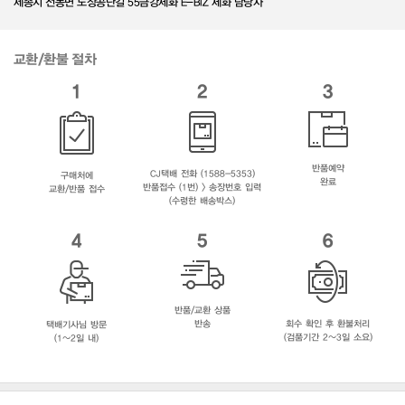
세종시 전동면 노장공단길 55금강제화 E-BIZ 제화 담당자
교환/환불 절차
1
2
3
반품예약
CJ택배 전화 (1588-5353)
구매처에
완료
반품접수 (1번) > 송장번호 입력
교환/반품 접수
(수령한 배송박스)
4
5
6
반품/교환 상품
반송
회수 확인 후 환불처리
택배기사님 방문
(검품기간 2~3일 소요)
(1~2일 내)