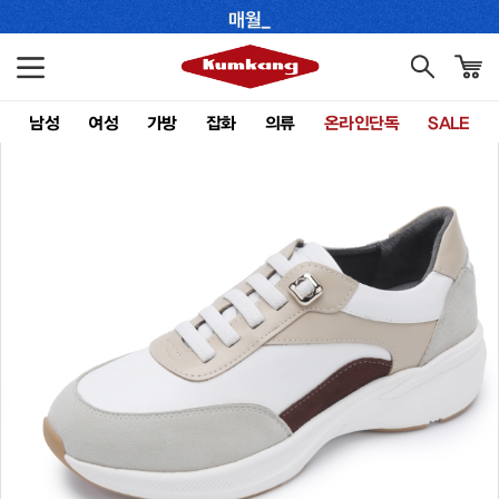
남성
여성
가방
잡화
의류
온라인단독
SALE