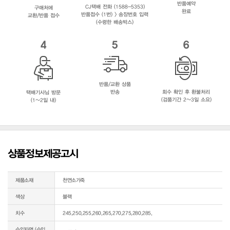
반품예약
CJ택배 전화 (1588-5353)
구매처에
완료
반품접수 (1번) > 송장번호 입력
교환/반품 접수
(수령한 배송박스)
4
5
6
반품/교환 상품
반송
회수 확인 후 환불처리
택배기사님 방문
(검품기간 2~3일 소요)
(1~2일 내)
상품정보제공고시
제품소재
천연소가죽
색상
블랙
치수
245,250,255,260,265,270,275,280,285,
수입자명 (수입