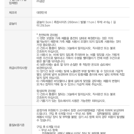
㈜금강
업체명)
제조국
대한민국
굽높이:3cm｜측정사이즈:260mm｜발볼:11cm｜무게:416g｜길
굽높이
이:29.5cm
* 천연피혁 관리법

1) 한번 오염된 가죽 제품을 종전의 상태로 복원한다는 것은 거의 
불가능하기 때문에 가죽 제품 사용시 오염이 되지 않도록 사용하는 것이 
가장 중요합니다.

2) 건조시 통풍이 잘되는 그늘에서 말리십시오. 직사광선 또는 불로 
건조하지 마십시오.

3) 사용시 눈, 비에 맞지 않도록 주의하며 눈, 비를 맞았을 시는 가볍게 
마른 수건으로 털어내고 가죽이 수분을 빨아들이기 전에 마른 수건으로 
묻은 물기를 닦아냅니다.

4) 보존시에는 솔로 잘 닦아 손질한 후 적당한 온도와 습도에서 
취급시주의사항
보관하십시오.

5) 장기간 보관 시에는 빛에 노출되면 부분 탈색이 될 수 있으므로 가급적 
별도 상자에 넣어 보관하며 반드시 방충제를 종이에 싸서 넣되 피혁에 직접 
닿지 않게 하십시오.

6) 가죽제품은 바닷물이나 물에 심하게 젖었을 경우에는 제품의 변형이 
오거나 접착이 약해 질 수 있으니 가급적 피해 주십시오.

합성피혁 관리법

1) 건조시 통풍이 잘되는 그늘에서 말리십시오. 직사광선 또는 불로 
건조하지 마십시오.

2) 기름기가 있는 장소에서의 사용은 가능한한 피하십시오.
공정거래 위원회가 고시에서 정한 소비자분쟁해결 기준에 의하여 보상하여 
드립니다. 구입 후 6개월 이내 - 무상 AS 항목     접착불량(창, 굽등)/ 
재봉사 터짐/ 장식 및 부착물 불량. 상기 AS 항목 외의 경우 비용이 발생될 
수 있습니다.

품질보증기준
구입 후 6개월 이내

  - 무상 AS 항목 

     접착불량(창, 굽등)/ 재봉사 터짐/ 장식 및 부착물 불량
