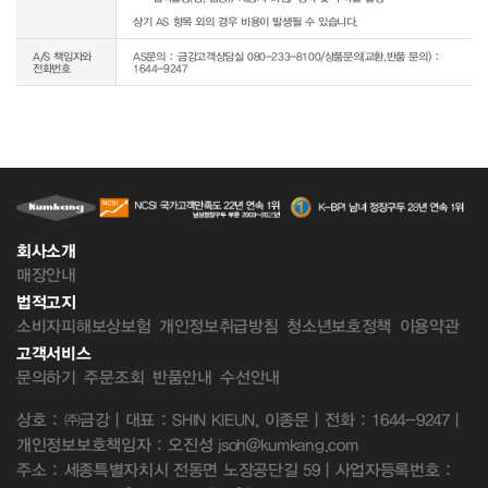
상기 AS 항목 외의 경우 비용이 발생될 수 있습니다.
A/S 책임자와
AS문의 : 금강고객상담실 080-233-8100/상품문의(교환,반품 문의) :
전화번호
1644-9247
회사소개
매장안내
법적고지
소비자피해보상보험
개인정보취급방침
청소년보호정책
이용약관
고객서비스
문의하기
주문조회
반품안내
수선안내
상호 : ㈜금강 | 대표 : SHIN KIEUN, 이종문 | 전화 : 1644-9247 |
개인정보보호책임자 : 오진성 jsoh@kumkang.com
주소 : 세종특별자치시 전동면 노장공단길 59 | 사업자등록번호 :