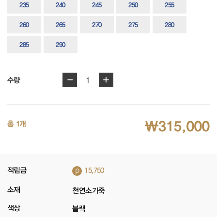
235
240
245
250
255
260
265
270
275
280
285
290
-
+
1
수량
₩315,000
총 1개
p
적립금
15,750
소재
천연소가죽
색상
블랙