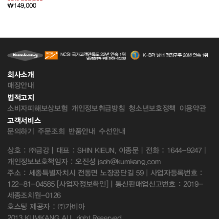
₩149,000
회사소개
매장안내
법적고지
소비자피해보상보험
개인정보취급방침
청소년보호정책
이용약관
고객서비스
문의하기
주문조회
반품안내
수선안내
상호 : ㈜금강 | 대표 : SHIN KIEUN, 이종문 | 전화 : 1644-9247 |
개인정보보호책임자 : 오진성 jsoh@kumkang.com
주소 : 세종특별자치시 전동면 노장공단길 59 | 사업자등록번호 :
122-81-04585
[사업자정보확인]
| 통신판매업신고번호 : 2019-
세종조치원-0126
호스팅 제공자 : ㈜가비아
2013 KUMKANG ALL right Reserved.