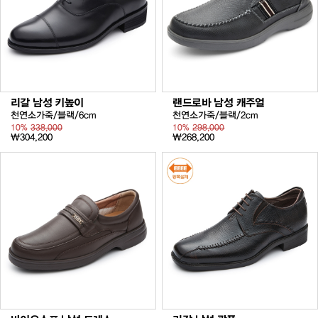
리갈 남성 키높이
랜드로바 남성 캐주얼
천연소가죽/블랙/6cm
천연소가죽/블랙/2cm
10%
338,000
10%
298,000
₩304,200
₩268,200